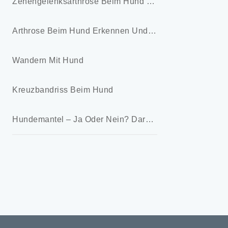
Zehengelenksarthrose Beim Hund – Symptome Und Behandlung
Arthrose Beim Hund Erkennen Und Lindern
Wandern Mit Hund
Kreuzbandriss Beim Hund
Hundemantel – Ja Oder Nein? Darauf Kommt Es An!