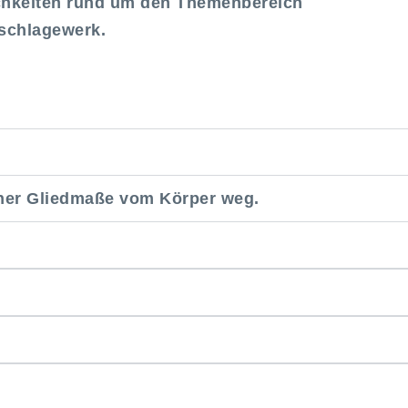
ichkeiten rund um den Themenbereich
hschlagewerk.
ner Gliedmaße vom Körper weg.